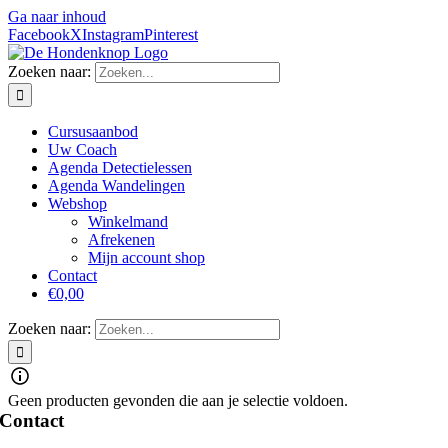
Ga naar inhoud
Facebook
X
Instagram
Pinterest
Zoeken naar:
Cursusaanbod
Uw Coach
Agenda Detectielessen
Agenda Wandelingen
Webshop
Winkelmand
Afrekenen
Mijn account shop
Contact
€0,00
Zoeken naar:
Geen producten gevonden die aan je selectie voldoen.
Contact