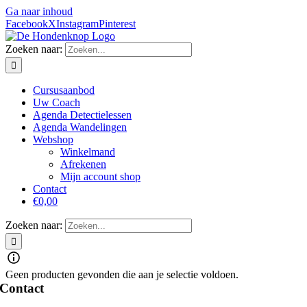
Ga naar inhoud
Facebook
X
Instagram
Pinterest
Zoeken naar:
Cursusaanbod
Uw Coach
Agenda Detectielessen
Agenda Wandelingen
Webshop
Winkelmand
Afrekenen
Mijn account shop
Contact
€0,00
Zoeken naar:
Geen producten gevonden die aan je selectie voldoen.
Contact