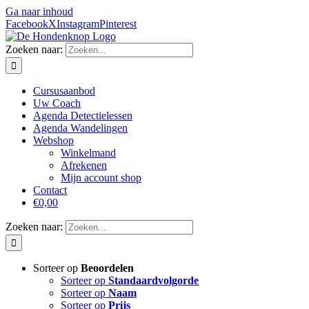
Ga naar inhoud
Facebook
X
Instagram
Pinterest
Zoeken naar:
Cursusaanbod
Uw Coach
Agenda Detectielessen
Agenda Wandelingen
Webshop
Winkelmand
Afrekenen
Mijn account shop
Contact
€0,00
Zoeken naar:
Sorteer op
Beoordelen
Sorteer op
Standaardvolgorde
Sorteer op
Naam
Sorteer op
Prijs