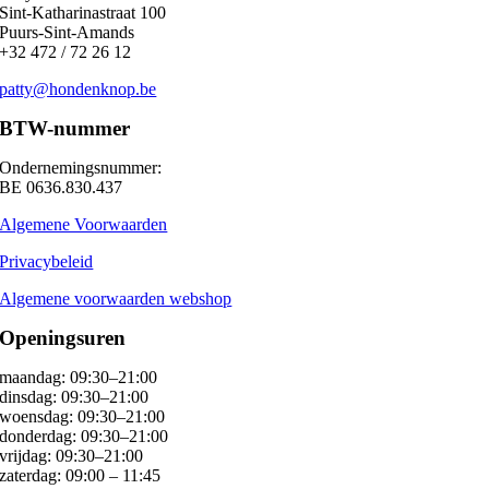
Sint-Katharinastraat 100
Puurs-Sint-Amands
+32 472 / 72 26 12
patty@hondenknop.be
BTW-nummer
Ondernemingsnummer:
BE 0636.830.437
Algemene Voorwaarden
Privacybeleid
Algemene voorwaarden webshop
Openingsuren
maandag: 09:30–21:00
dinsdag: 09:30–21:00
woensdag: 09:30–21:00
donderdag: 09:30–21:00
vrijdag: 09:30–21:00
zaterdag: 09:00 – 11:45