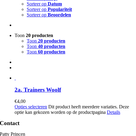
Sorteer op
Datum
Sorteer op
Populariteit
Sorteer op
Beoordelen
Toon
20 producten
Toon
20 producten
Toon
40 producten
Toon
60 producten
2a. Trainers Woolf
€
4,00
Opties selecteren
Dit product heeft meerdere variaties. Deze
optie kan gekozen worden op de productpagina
Details
Contact
Patty Princen